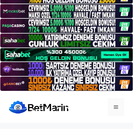
İçeriğe
atla
Menü