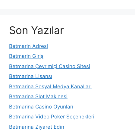
Son Yazılar
Betmarin Adresi
Betmarin Giriş
Betmarina Çevrimiçi Casino Sitesi
Betmarina Lisansı
Betmarina Sosyal Medya Kanalları
Betmarina Slot Makinesi
Betmarina Casino Oyunları
Betmarina Video Poker Seçenekleri
Betmarina Ziyaret Edin