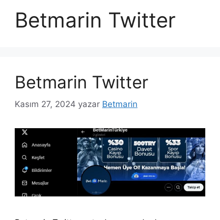
Betmarin Twitter
Betmarin Twitter
Kasım 27, 2024
yazar
Betmarin