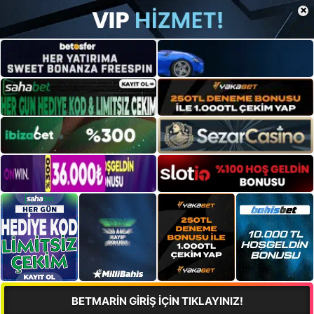
×
BETMARİN GİRİŞ İÇİN TIKLAYINIZ!