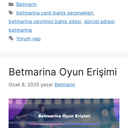
Kategoriler
Betmarin
Etiketler
betmarina canlı bahis seçenekleri
,
betmarina çevrimiçi bahis sitesi
,
güncel adresi
betmarina
Yorum yap
Betmarina Oyun Erişimi
Ocak 8, 2025
yazar
Betmarin