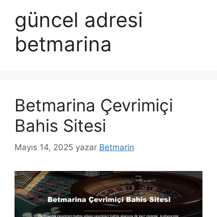
güncel adresi
betmarina
Betmarina Çevrimiçi
Bahis Sitesi
Mayıs 14, 2025
yazar
Betmarin