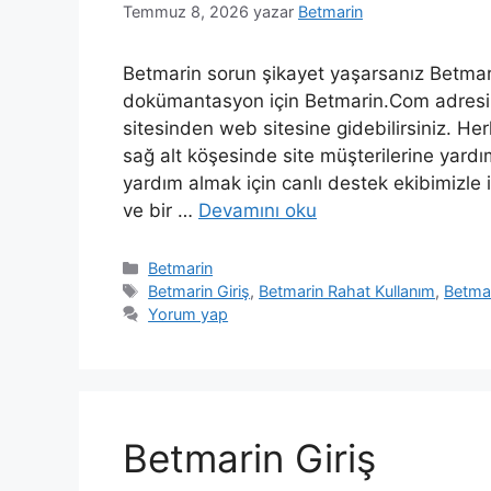
Temmuz 8, 2026
yazar
Betmarin
Betmarin sorun şikayet yaşarsanız Betmari
dokümantasyon için Betmarin.Com adresini
sitesinden web sitesine gidebilirsiniz. He
sağ alt köşesinde site müşterilerine yardımc
yardım almak için canlı destek ekibimizle i
ve bir …
Devamını oku
Kategoriler
Betmarin
Etiketler
Betmarin Giriş
,
Betmarin Rahat Kullanım
,
Betma
Yorum yap
Betmarin Giriş