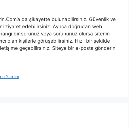
n.Com’a da şikayette bulunabilirsiniz. Güvenlik ve
 ziyaret edebilirsiniz. Ayrıca doğrudan web
rhangi bir sorunuz veya sorununuz olursa sitenin
ı olan kişilerle görüşebilirsiniz. Hızlı bir şekilde
letişime geçebilirsiniz. Siteye bir e-posta gönderin
rin Yardım