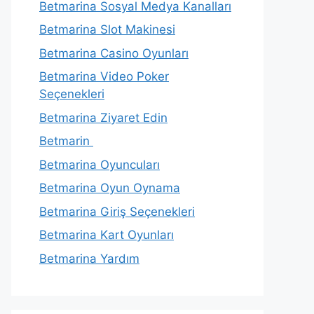
Betmarina Sosyal Medya Kanalları
Betmarina Slot Makinesi
Betmarina Casino Oyunları
Betmarina Video Poker
Seçenekleri
Betmarina Ziyaret Edin
Betmarin
Betmarina Oyuncuları
Betmarina Oyun Oynama
Betmarina Giriş Seçenekleri
Betmarina Kart Oyunları
Betmarina Yardım