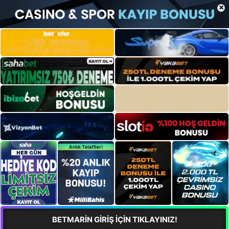
×
BETMARİN GİRİŞ İÇİN TIKLAYINIZ!