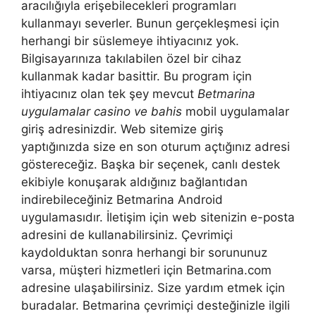
aracılığıyla erişebilecekleri programları
kullanmayı severler. Bunun gerçekleşmesi için
herhangi bir süslemeye ihtiyacınız yok.
Bilgisayarınıza takılabilen özel bir cihaz
kullanmak kadar basittir. Bu program için
ihtiyacınız olan tek şey mevcut
Betmarina
uygulamalar casino ve bahis
mobil uygulamalar
giriş adresinizdir. Web sitemize giriş
yaptığınızda size en son oturum açtığınız adresi
göstereceğiz. Başka bir seçenek, canlı destek
ekibiyle konuşarak aldığınız bağlantıdan
indirebileceğiniz Betmarina Android
uygulamasıdır. İletişim için web sitenizin e-posta
adresini de kullanabilirsiniz. Çevrimiçi
kaydolduktan sonra herhangi bir sorununuz
varsa, müşteri hizmetleri için Betmarina.com
adresine ulaşabilirsiniz. Size yardım etmek için
buradalar. Betmarina çevrimiçi desteğinizle ilgili