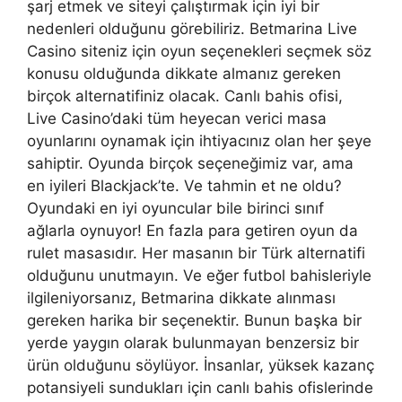
şarj etmek ve siteyi çalıştırmak için iyi bir
nedenleri olduğunu görebiliriz. Betmarina Live
Casino siteniz için oyun seçenekleri seçmek söz
konusu olduğunda dikkate almanız gereken
birçok alternatifiniz olacak. Canlı bahis ofisi,
Live Casino’daki tüm heyecan verici masa
oyunlarını oynamak için ihtiyacınız olan her şeye
sahiptir. Oyunda birçok seçeneğimiz var, ama
en iyileri Blackjack’te. Ve tahmin et ne oldu?
Oyundaki en iyi oyuncular bile birinci sınıf
ağlarla oynuyor! En fazla para getiren oyun da
rulet masasıdır. Her masanın bir Türk alternatifi
olduğunu unutmayın. Ve eğer futbol bahisleriyle
ilgileniyorsanız, Betmarina dikkate alınması
gereken harika bir seçenektir. Bunun başka bir
yerde yaygın olarak bulunmayan benzersiz bir
ürün olduğunu söylüyor. İnsanlar, yüksek kazanç
potansiyeli sundukları için canlı bahis ofislerinde