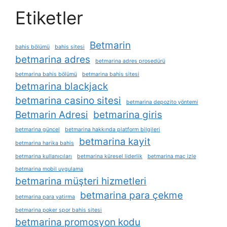
Etiketler
Betmarin
bahis bölümü
bahis sitesi
betmarina adres
betmarina adres prosedürü
betmarina bahis bölümü
betmarina bahis sitesi
betmarina blackjack
betmarina casino sitesi
betmarina depozito yöntemi
Betmarin Adresi
betmarina giris
betmarina güncel
betmarina hakkında platform bilgileri
betmarina kayit
betmarina harika bahis
betmarina kullanıcıları
betmarina küresel liderlik
betmarina maç izle
betmarina mobil uygulama
betmarina müşteri hizmetleri
betmarina para çekme
betmarina para yatirma
betmarina poker spor bahis sitesi
betmarina promosyon kodu