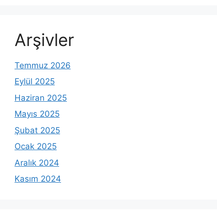
Arşivler
Temmuz 2026
Eylül 2025
Haziran 2025
Mayıs 2025
Şubat 2025
Ocak 2025
Aralık 2024
Kasım 2024