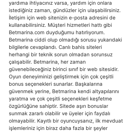
yardıma ihtiyacınız varsa, yardım için onlara
istediğiniz zaman, gündüzler için ulaşabilirsiniz.
İletişim için web sitenizin e-posta adresini de
kullanabilirsiniz. Müşteri hizmetleri hattı gibi
Betmarina.com duyduğumu hatırlıyorum.
Betmarina ciddi olup olmadığı sorusu yukarıdaki
bilgilerle cevaplandı. Canlı bahis siteleri
herhangi bir teknik sorun olmadan sorunsuz
çalışabilir. Betmarina, her zaman
güvenebileceğiniz birinci sınıf bir web sitesidir.
Oyun deneyiminizi geliştirmek için çok çeşitli
bonus seçenekleri sunarlar. Başkalarına
güvenmek yerine, Betmarina kendi altyapılarını
yaratma ve çok çeşitli seçenekleri keşfetme
özgürlüğüne sahiptir. Sitede aşırı bonuslar
sunmak zararlı olabilir ve üyeler için faydalı
olmayabilir. Kayıtlı bir oyuncuysanız, ilk mevduat
işlemleriniz için biraz daha fazla bir şeyler