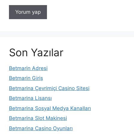
Son Yazılar
Betmarin Adresi
Betmarin Giriş
Betmarina Çevrimiçi Casino Sitesi
Betmarina Lisansı
Betmarina Sosyal Medya Kanalları
Betmarina Slot Makinesi
Betmarina Casino Oyunları