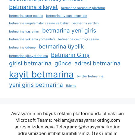
betmarina sikayet
betmarina sorunsuz platform
betmarina spor casino
betmarina tv canli maç izle
betmarina uygulamalar casino ve bahis
betmarina yardım
betmarina yeni giris
betmarina yaş sınırı
betmarina yoklama yöntemleri
betmarina çevrimiçi casino
betmarina üyelik
betmarina ödeme
Betmarin Giriş
betmarina şikayet forumu
girisi betmarina
güncel adresi betmarina
kayit betmarina
twitter betmarina
yeni giris betmarina
ödeme
Avrasya'nın en büyük reklam platformunda olmak için
Microsoft Teams:
reklam@avrasyamarketing.com
adresimizden veya Telegram: @Avrasyamarketing
adresimizden irtibat kurabilirsiniz. (Tek iletişim