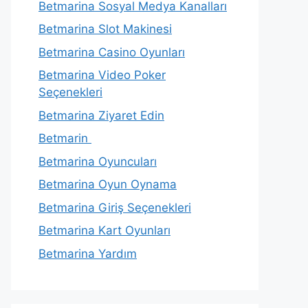
Betmarina Sosyal Medya Kanalları
Betmarina Slot Makinesi
Betmarina Casino Oyunları
Betmarina Video Poker
Seçenekleri
Betmarina Ziyaret Edin
Betmarin
Betmarina Oyuncuları
Betmarina Oyun Oynama
Betmarina Giriş Seçenekleri
Betmarina Kart Oyunları
Betmarina Yardım