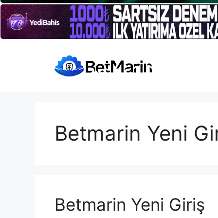
İçeriğe
atla
Betmarin Yeni Gi
Betmarin Yeni Giriş