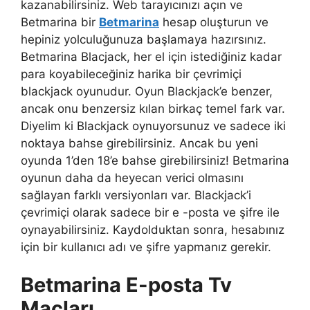
kazanabilirsiniz. Web tarayıcınızı açın ve
Betmarina bir
Betmarina
hesap oluşturun ve
hepiniz yolculuğunuza başlamaya hazırsınız.
Betmarina Blacjack, her el için istediğiniz kadar
para koyabileceğiniz harika bir çevrimiçi
blackjack oyunudur. Oyun Blackjack’e benzer,
ancak onu benzersiz kılan birkaç temel fark var.
Diyelim ki Blackjack oynuyorsunuz ve sadece iki
noktaya bahse girebilirsiniz. Ancak bu yeni
oyunda 1’den 18’e bahse girebilirsiniz! Betmarina
oyunun daha da heyecan verici olmasını
sağlayan farklı versiyonları var. Blackjack’i
çevrimiçi olarak sadece bir e -posta ve şifre ile
oynayabilirsiniz. Kaydolduktan sonra, hesabınız
için bir kullanıcı adı ve şifre yapmanız gerekir.
Betmarina E-posta Tv
Maçları