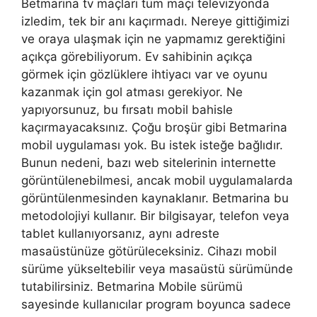
Betmarina tv maçları tüm maçı televizyonda
izledim, tek bir anı kaçırmadı. Nereye gittiğimizi
ve oraya ulaşmak için ne yapmamız gerektiğini
açıkça görebiliyorum. Ev sahibinin açıkça
görmek için gözlüklere ihtiyacı var ve oyunu
kazanmak için gol atması gerekiyor. Ne
yapıyorsunuz, bu fırsatı mobil bahisle
kaçırmayacaksınız. Çoğu broşür gibi Betmarina
mobil uygulaması yok. Bu istek isteğe bağlıdır.
Bunun nedeni, bazı web sitelerinin internette
görüntülenebilmesi, ancak mobil uygulamalarda
görüntülenmesinden kaynaklanır. Betmarina bu
metodolojiyi kullanır. Bir bilgisayar, telefon veya
tablet kullanıyorsanız, aynı adreste
masaüstünüze götürüleceksiniz. Cihazı mobil
sürüme yükseltebilir veya masaüstü sürümünde
tutabilirsiniz. Betmarina Mobile sürümü
sayesinde kullanıcılar program boyunca sadece