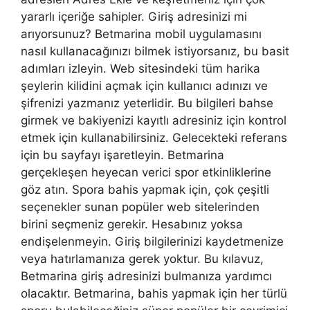
yararlı içeriğe sahipler. Giriş adresinizi mi
arıyorsunuz? Betmarina mobil uygulamasını
nasıl kullanacağınızı bilmek istiyorsanız, bu basit
adımları izleyin. Web sitesindeki tüm harika
şeylerin kilidini açmak için kullanıcı adınızı ve
şifrenizi yazmanız yeterlidir. Bu bilgileri bahse
girmek ve bakiyenizi kayıtlı adresiniz için kontrol
etmek için kullanabilirsiniz. Gelecekteki referans
için bu sayfayı işaretleyin. Betmarina
gerçekleşen heyecan verici spor etkinliklerine
göz atın. Spora bahis yapmak için, çok çeşitli
seçenekler sunan popüler web sitelerinden
birini seçmeniz gerekir. Hesabınız yoksa
endişelenmeyin. Giriş bilgilerinizi kaydetmenize
veya hatırlamanıza gerek yoktur. Bu kılavuz,
Betmarina giriş adresinizi bulmanıza yardımcı
olacaktır. Betmarina, bahis yapmak için her türlü