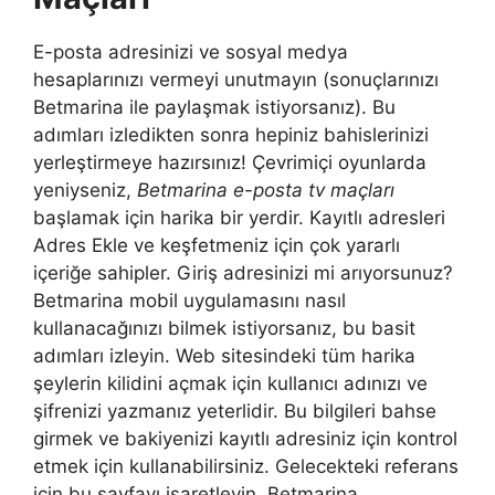
E-posta adresinizi ve sosyal medya
hesaplarınızı vermeyi unutmayın (sonuçlarınızı
Betmarina ile paylaşmak istiyorsanız). Bu
adımları izledikten sonra hepiniz bahislerinizi
yerleştirmeye hazırsınız! Çevrimiçi oyunlarda
yeniyseniz,
Betmarina e-posta tv maçları
başlamak için harika bir yerdir. Kayıtlı adresleri
Adres Ekle ve keşfetmeniz için çok yararlı
içeriğe sahipler. Giriş adresinizi mi arıyorsunuz?
Betmarina mobil uygulamasını nasıl
kullanacağınızı bilmek istiyorsanız, bu basit
adımları izleyin. Web sitesindeki tüm harika
şeylerin kilidini açmak için kullanıcı adınızı ve
şifrenizi yazmanız yeterlidir. Bu bilgileri bahse
girmek ve bakiyenizi kayıtlı adresiniz için kontrol
etmek için kullanabilirsiniz. Gelecekteki referans
için bu sayfayı işaretleyin. Betmarina