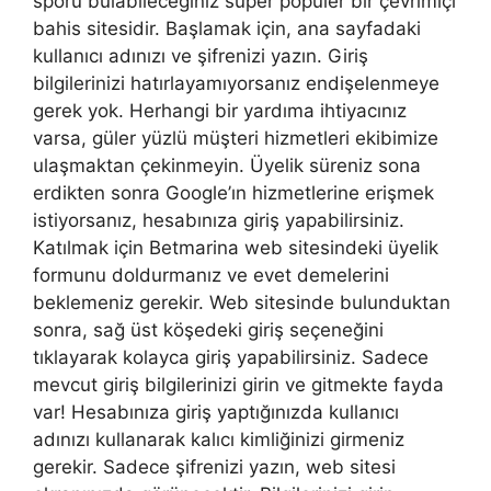
sporu bulabileceğiniz süper popüler bir çevrimiçi
bahis sitesidir. Başlamak için, ana sayfadaki
kullanıcı adınızı ve şifrenizi yazın. Giriş
bilgilerinizi hatırlayamıyorsanız endişelenmeye
gerek yok. Herhangi bir yardıma ihtiyacınız
varsa, güler yüzlü müşteri hizmetleri ekibimize
ulaşmaktan çekinmeyin. Üyelik süreniz sona
erdikten sonra Google’ın hizmetlerine erişmek
istiyorsanız, hesabınıza giriş yapabilirsiniz.
Katılmak için Betmarina web sitesindeki üyelik
formunu doldurmanız ve evet demelerini
beklemeniz gerekir. Web sitesinde bulunduktan
sonra, sağ üst köşedeki giriş seçeneğini
tıklayarak kolayca giriş yapabilirsiniz. Sadece
mevcut giriş bilgilerinizi girin ve gitmekte fayda
var! Hesabınıza giriş yaptığınızda kullanıcı
adınızı kullanarak kalıcı kimliğinizi girmeniz
gerekir. Sadece şifrenizi yazın, web sitesi