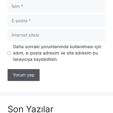
İsim
E-
posta
İnternet
sitesi
Daha sonraki yorumlarımda kullanılması için
adım, e-posta adresim ve site adresim bu
tarayıcıya kaydedilsin.
Son Yazılar